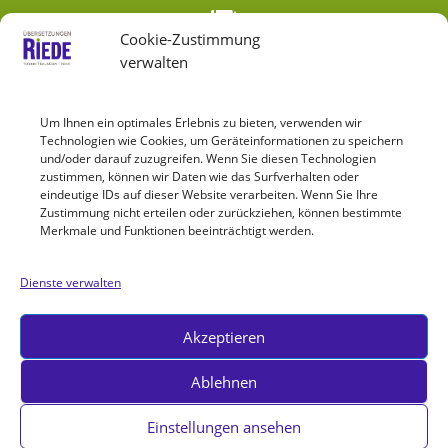

Cookie-Zustimmung
verwalten
+49 (0) 36256 32813
+49 (0) 172 1879540
Um Ihnen ein optimales Erlebnis zu bieten, verwenden wir
Technologien wie Cookies, um Geräteinformationen zu speichern
info@uebersetzungen-riede.de
und/oder darauf zuzugreifen. Wenn Sie diesen Technologien
zustimmen, können wir Daten wie das Surfverhalten oder
eindeutige IDs auf dieser Website verarbeiten. Wenn Sie Ihre
Zustimmung nicht erteilen oder zurückziehen, können bestimmte
Merkmale und Funktionen beeinträchtigt werden.
Dienste verwalten
Akzeptieren
© Übersetzungen Riede • Alle Rechte vorbehalten
Ablehnen
Impressum
|
Datenschutz
|
Cookie-Richtlinie (EU)
Einstellungen ansehen
Design/ Programmierung by
CM System GmbH